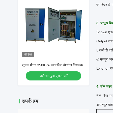
पर स्थिर हो 
3. प्रमुख वि
Shown एलसीड
Output उच्च
L तेजी से प्
वीडियो
④ मजबूत भार
सूचक मीटर 350KVA स्वचालित वोल्टेज नियामक
Exterior मन
सर्वोत्तम मूल्य प्राप्त करें
4. तीन चरण 
नीचे दिया गय
संपर्क हम
आउटपुट वोल्