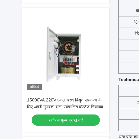
क
रेट
रे
Techinical व
वीडियो
15000VA 220V एकल चरण विद्युत उपकरण के
लिए अच्छी गुणवत्ता वाला स्वचालित वोल्टेज नियामक
सर्वोत्तम मूल्य प्राप्त करें
आस पास का 