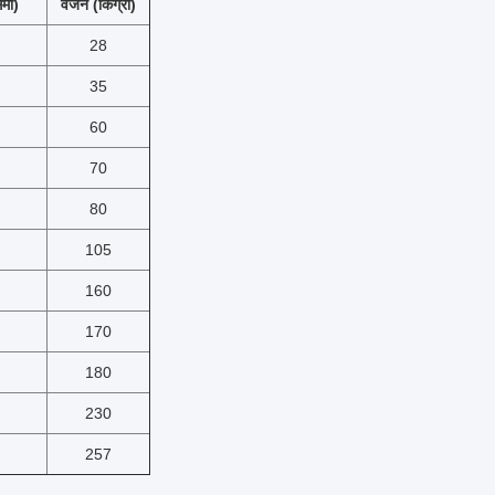
ेमी)
वजन (किग्रा)
28
35
60
70
80
105
160
170
180
230
257