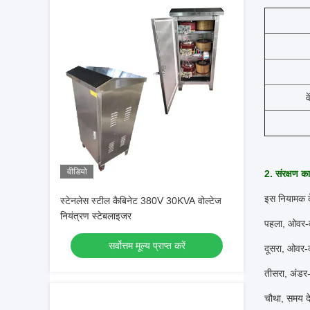
व
वीडियो
2. संरक्षण कार
इस नियामक के
स्टेनलेस स्टील कैबिनेट 380V 30KVA वोल्टेज
नियंत्रण स्टेबलाइजर
पहला, ओवर-व
सर्वोत्तम मूल्य प्राप्त करें
दूसरा, ओवर-क
तीसरा, अंडर
चौथा, समय दे