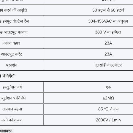
ाम करने की आवृत्ति
50 हर्ट्ज से 60 हर्ट्ज
ेड इनपुट वोल्टेज रेंज
304-456VAC या अनुरूप
टेड आउटपुट मतदान
380 V या इच्छित
आगत बहाव
23A
आउटपुट करेंट
23A
प्रदर्शन
एलसीडी वाल्टमीटर
िनिर्देशों
इन्सुलेशन वर्ग
एफ
इन्सुलेशन प्रतिरोध
≥2MΩ
तापमान बढ़ना
85 ℃ से कम
मरने की ताकत
2000V / 1min
वातावरण