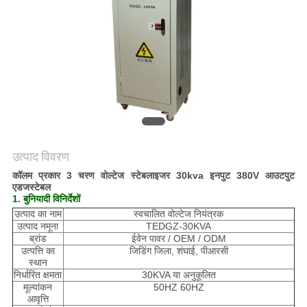
मांगें
साइट
मैप
गोपनीयता
नीति
उत्पाद विवरण
कॉलम प्रकार 3 चरण वोल्टेज स्टेबलाइजर 30kva इनपुट 380V आउटपुट
एडजस्टेबल
1. बुनियादी विनिर्देशों
उत्पाद का नाम
स्वचालित वोल्टेज नियंत्रक
उत्पाद नमूना
TEDGZ-30KVA
ब्रांड
ईवेन पावर / OEM / ODM
उत्पत्ति का
जिडिंग जिला, शंघाई, पीआरसी
स्थान
निर्धारित क्षमता
30KVA या अनुकूलित
मूल्यांकन
50HZ 60HZ
आवृत्ति