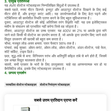
3. प्रमुख प्रतिस्पर्धा
यह AVR वोल्टेज स्टेबलाइजर निम्नलिखित बिंदुओं में उपलब्ध है:
सबसे पहले, स्पष्ट मीटर डिस्प्ले: इनपुट और आउटपुट वोल्टेज दिखाने के लिए कई
मीटर होते हैं, और इनपुट करंट आदि। यह उपयोगकर्ताओं के लिए डेटा पढ़ने और
स्टैबिजियर की कार्यशील स्थिति प्राप्त करने के लिए बहुत सुविधाजनक है।
दूसरा, आउटपुट वोल्टेज की कोई अतिरिक्त तरंग विकृति नहीं: यह उस इलेक्ट्रिकल
मशीन के संचालन को प्रभावित नहीं करेगा जिसे वह जोड़ता है।
तीसरा, आउटपुट वोल्टेज का उच्च प्रसार: यह 400V का 2% या आपके द्वारा मांगे
जाने वाले किसी भी वोल्टेज का उपयोग करता है, जो आपके द्वारा उपयोग किए जाने वाले
विद्युत उपकरण की खराबी को बहुत कम करता है।
चौथा, मजबूत लोड-असर क्षमता: पावर फैक्टर 98% तक है।
पांचवां, कई सुरक्षा: ओवर-करंट, ओवर-लोड, ओवर-वोल्टेज, अंडर-वोल्टेज, पाहे फेल,
शॉर्ट सर्किट, टाइम डिले।
छठा, शुद्ध-तांबे से बना: विनियमन स्तंभ और क्षतिपूर्ति कॉइल तांबे से बने होते हैं, जिसमें
एक अच्छा विद्युत चालकता होता है।
सातवें, सभी प्रकार के भारों के लिए उपयुक्तता: चाहे वह आगमनात्मक भार हो या
कैपेसिटिव लोड, इसके लिए स्टेबलाइजर उपलब्ध है।
4. उत्पाद प्रदर्शन
स्वचालित वोल्टेज स्टेबलाइज़र
वोल्टेज नियंत्रण स्टेबलाइज़र
सबसे उत्तम प्रतिदान प्राप्त करें