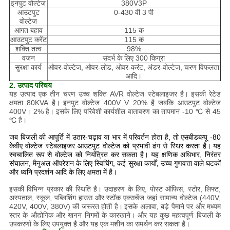
इनपुट वोल्टेज
380V3P
आउटपुट
0-430 वी 3 पी
वोल्टेज
आगत बहाव
115 क
आउटपुट करेंट
115 क
शक्ति तत्व
98%
वजन
संदर्भ के लिए 300 किग्रा
सुरक्षा कार्य
ओवर-वोल्टेज, ओवर-लोड, ओवर-करंट, अंडर-वोल्टेज, चरण विफलता
आदि।
2. उत्पाद परिचय
यह उत्पाद एक तीन चरण उच्च शक्ति AVR वोल्टेज स्टेबलाइजर है।
इसकी रेटेड
क्षमता 80KVA है।
इनपुट वोल्टेज 400V V 20% है जबकि आउटपुट वोल्टेज
400V। 2% है।
इसके लिए परिवेशी कार्यशील वातावरण का तापमान -10 ℃ से 45
℃ है।
जब बिजली की आपूर्ति में उतार-चढ़ाव या भार में परिवर्तन होता है, तो एसबीडब्ल्यू -80
केवीए वोल्टेज स्टेबलाइजर आउटपुट वोल्टेज को प्रभावी ढंग से स्थिर करता है।
यह
स्वचालित रूप से वोल्टेज को नियंत्रित कर सकता है।
यह क्षणिक अधिभार, निरंतर
संचालन, मैनुअल ऑपरेशन के लिए स्विचिंग, कई सुरक्षा कार्यों, उच्च गुणवत्ता वाले घटकों
और ध्वनि प्रदर्शन आदि के लिए क्षमता में है।
इसकी विभिन्न प्रकार की स्थिति है।
उदाहरण के लिए, पोस्ट ऑफिस, स्टोर, लिफ्ट,
अस्पताल, स्कूल, पब्लिशिंग हाउस और स्टॉक एक्सचेंज जहां सामान्य वोल्टेज (440V,
420V, 400V, 380V) की जरूरत होती है।
इसके अलावा, बड़े पैमाने पर और मध्यम
स्तर के औद्योगिक और खनन निगमों के कारखाने।
और यह कुछ महत्वपूर्ण बिजली के
उपकरणों के लिए उपयुक्त है और यह एक मशीन का समर्थन कर सकता है।