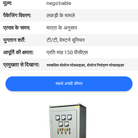
मूल्य:
negotiable
का
पैकेजिंग विवरण:
लकड़ी के मामले
दौरा
प्रसव के समय:
मात्रा के अनुसार
गुणवत्ता
भुगतान शर्तें:
टी/टी, वेस्टर्न यूनियन
नियंत्रण
आपूर्ति की क्षमता:
प्रति माह 150 पीसीएस
प्रमुखता से दिखाना:
,
स्वचालित वोल्टेज स्टेबलाइज़र
वोल्टेज नियंत्रण स्टेबलाइज़र
हमसे
संपर्क
सबसे अच्छी कीमत
करें
समाचार
उद्धरण