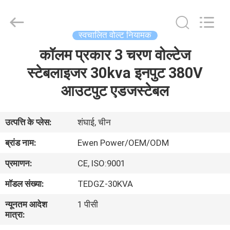
आपूर्तिकर्ता.
Copyright
©
2019
-
स्वचालित वोल्ट नियामक
2025
Ewen
(Shanghai)
कॉलम प्रकार 3 चरण वोल्टेज
घर
Electrical
Equipment
Co.,
स्टेबलाइजर 30kva इनपुट 380V
Ltd.
All
उत्पाद
आउटपुट एडजस्टेबल
Rights
Reserved.
Developed
by
ECER
वीडियो
उत्पत्ति के प्लेस:
शंघाई, चीन
ब्रांड नाम:
Ewen Power/OEM/ODM
हमारे
प्रमाणन:
CE, ISO:9001
बारे
मॉडल संख्या:
TEDGZ-30KVA
में
न्यूनतम आदेश
1 पीसी
मात्रा:
कारखाने