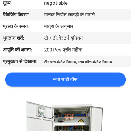
मूल्य:
negotiable
का
पैकेजिंग विवरण:
मानक निर्यात लकड़ी के मामले
दौरा
प्रसव के समय:
मात्रा के अनुसार
गुणवत्ता
भुगतान शर्तें:
टी / टी, वेस्टर्न यूनियन
नियंत्रण
आपूर्ति की क्षमता:
200 Pcs प्रति महीना
प्रमुखता से दिखाना:
,
तीन चरण वोल्टेज नियामक
उच्च शक्ति वोल्टेज नियामक
हमसे
संपर्क
सबसे अच्छी कीमत
करें
उद्धरण
मांगें