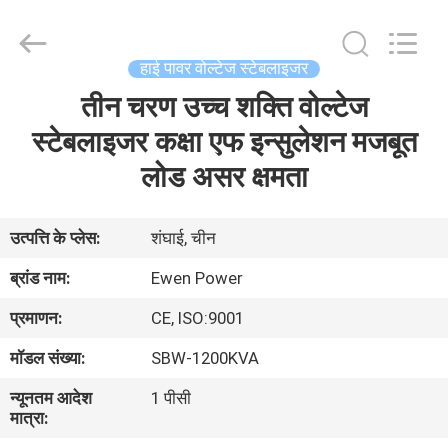
नियामक
आपूर्तिकर्ता.
Copyright
©
2019
हाई पावर वोल्टेज स्टेबलाइजर
-
2025
avrstabilizer.com.
तीन चरण उच्च शक्ति वोल्टेज
घर
All
Rights
Reserved.
स्टेबलाइजर कक्षा एफ इन्सुलेशन मजबूत
Developed
by
उत्पाद
लोड असर क्षमता
ECER
वीडियो
उत्पत्ति के प्लेस:
शंघाई, चीन
ब्रांड नाम:
Ewen Power
हमारे
प्रमाणन:
CE, ISO:9001
बारे
मॉडल संख्या:
SBW-1200KVA
में
न्यूनतम आदेश
1 पीसी
मात्रा:
कारखाने