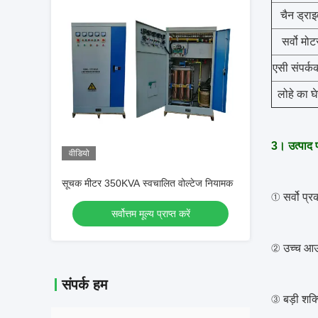
चैन ड्रा
सर्वो मोट
एसी संपर्कक
लोहे का घे
3।
उत्पाद प
वीडियो
सूचक मीटर 350KVA स्वचालित वोल्टेज नियामक
① सर्वो प्
सर्वोत्तम मूल्य प्राप्त करें
② उच्च आउट
संपर्क हम
③ बड़ी शक्