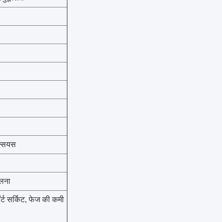
ल्सियस
लना
्ट सर्किट, फेज की कमी