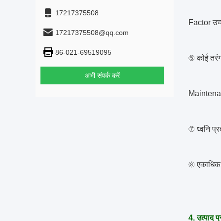
17217375508
Factor उच
17217375508@qq.com
86-021-69519095
⑤ कोई तरं
अभी संपर्क करें
Maintena
⑦ ध्वनि प्र
⑧ एकाधिक स
4. उत्पाद प्