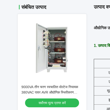
उत्पाद वर
संबंधित उत्पाद
औद्योगिक उ
1. उत्पाद विन
उ
उ
9000VA तीन चरण स्वचालित वोल्टेज नियामक
मू
380VAC पावर AVR औद्योगिक स्थिरीकरण
कारखाना प्रत्यक्ष बिक्री
इ
सर्वोत्तम मूल्य प्राप्त करें
आउ