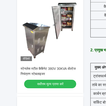
क
क
2. प्रमुख भ
वीडियो
मुख्य अं
स्टेनलेस स्टील कैबिनेट 380V 30KVA वोल्टेज
नियंत्रण स्टेबलाइजर
ट्रांसफार्
सर्वोत्तम मूल्य प्राप्त करें
तांबे का स्
कार्बन ब्
सर्किट बोर