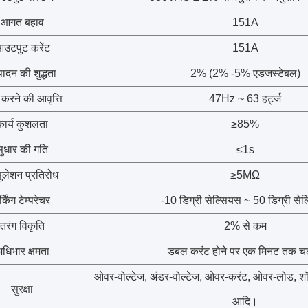
आगत बहाव
151A
उटपुट करेंट
151A
पादन की शुद्धता
2% (2% -5% एडजस्टेबल)
करने की आवृत्ति
47Hz ~ 63 हर्ट्ज
कार्य कुशलता
≥85%
सुधार की गति
≤1s
सुलेशन प्रतिरोध
≥5MΩ
र्किंग टेम्परेचर
-10 डिग्री सेल्सियस ~ 50 डिग्री से
तरंग विकृति
2% से कम
धिभार क्षमता
डबल करंट होने पर एक मिनट तक च
ओवर-वोल्टेज, अंडर-वोल्टेज, ओवर-करंट, ओवर-लोड, शॉर
सुरक्षा
आदि।