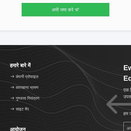
अभी जमा करे
हमारे बारे में
Ew
कंपनी प्रोफाइल
Eq
कारखाना भ्रमण
एक न
उपकर
गुणवत्ता नियंत्रण
साइट मैप
हम ज
आयोजन