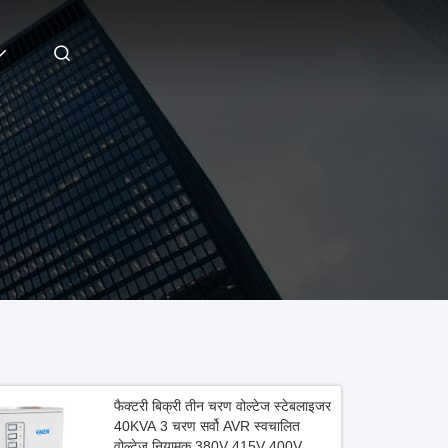
फैक्टरी बिक्री तीन चरण वोल्टेज स्टेबलाइजर
40KVA 3 चरण सर्वो AVR स्वचालित
वोल्टेज नियामक 380V 415V 400V